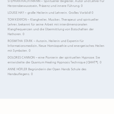
STEPHAN HACHTMANN
– Spiritueller Begleiter, Autor und Lehrer für
Herzensbewusstsein, Präsenz und innere Führung. 0
LOUISE HAY
– große Heilerin und Lehrerin. Großes Vorbild! 0
TOM KENYON
– Klangheiler, Musiker, Therapeut und spiritueller
Lehrer, bekannt für seine Arbeit mit interdimensionalen
Klangfrequenzen und die Übermittlung von Botschaften der
Hathoren. 0
ROSWITHA STARK
– Autorin, Heilerin und Expertin für
Informationsmedizin, Neue Homöopathie und energetisches Heilen
mit Symbolen. 0
DOLORES CANNON
– eine Pionierin der spirituellen Hypnose. Sie
entwickelte die Quantum Healing Hypnosis Technique (QHHT®). 0
ANNE HÖFLER
Begründerin der Open Hands Schule des
Handauflegens. 0