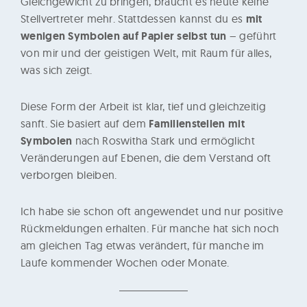
Gleichgewicht zu bringen, braucht es heute keine
n
Stellvertreter mehr. Stattdessen kannst du es
mit
e
wenigen Symbolen auf Papier selbst tun
– geführt
r
von mir und der geistigen Welt, mit Raum für alles,
u
was sich zeigt.
n
g
Diese Form der Arbeit ist klar, tief und gleichzeitig
sanft. Sie basiert auf dem
Familienstellen mit
Symbolen
nach Roswitha Stark und ermöglicht
Veränderungen auf Ebenen, die dem Verstand oft
verborgen bleiben.
Ich habe sie schon oft angewendet und nur positive
Rückmeldungen erhalten. Für manche hat sich noch
am gleichen Tag etwas verändert, für manche im
Laufe kommender Wochen oder Monate.