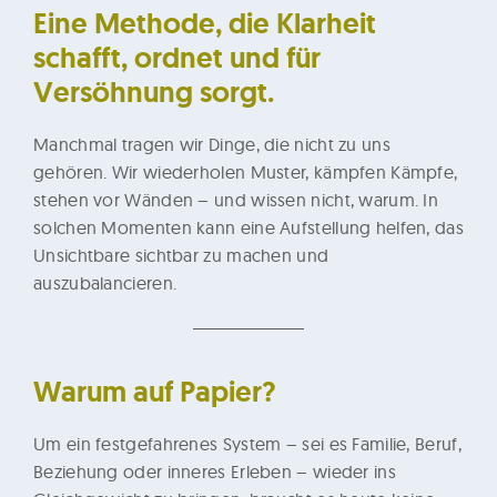
n
Eine Methode, die Klarheit
d
schafft, ordnet und für
d
Versöhnung
sorgt
.
e
r
Manchmal tragen wir Dinge, die nicht zu uns
R
gehören. Wir wiederholen Muster, kämpfen Kämpfe,
a
stehen vor Wänden – und wissen nicht, warum. In
u
solchen Momenten kann eine Aufstellung helfen, das
m
Unsichtbare sichtbar zu machen und
auszubalancieren.
d
e
r
E
Warum auf Papier?
r
i
Um ein festgefahrenes System – sei es Familie, Beruf,
Beziehung oder inneres Erleben – wieder ins
n