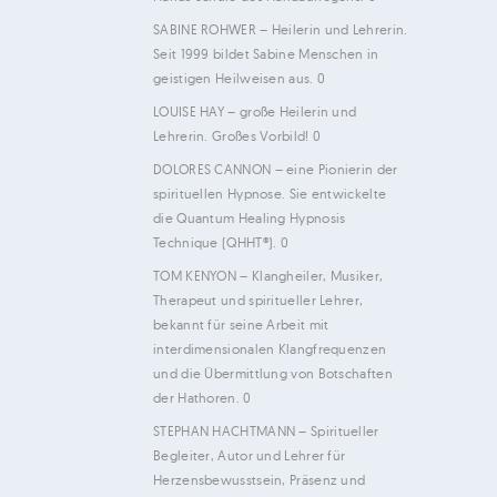
SABINE ROHWER
– Heilerin und Lehrerin.
Seit 1999 bildet Sabine Menschen in
geistigen Heilweisen aus. 0
LOUISE HAY
– große Heilerin und
Lehrerin. Großes Vorbild! 0
DOLORES CANNON
– eine Pionierin der
spirituellen Hypnose. Sie entwickelte
die Quantum Healing Hypnosis
Technique (QHHT®). 0
TOM KENYON
– Klangheiler, Musiker,
Therapeut und spiritueller Lehrer,
bekannt für seine Arbeit mit
interdimensionalen Klangfrequenzen
und die Übermittlung von Botschaften
der Hathoren. 0
STEPHAN HACHTMANN
– Spiritueller
Begleiter, Autor und Lehrer für
Herzensbewusstsein, Präsenz und