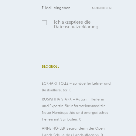
Ich akzeptiere die
Datenschutzerklärung
BLOGROLL
ECKHART TOLLE
– spiritueller Lehrer und
Bestsellerautor. 0
ROSWITHA STARK
– Autorin, Heilerin
und Expertin für Informationsmedizin,
Neue Homöopathie und energetisches
Heilen mit Symbolen. 0
ANNE HÖFLER
Begründerin der Open
Hands Schule des Handauflegens. 0