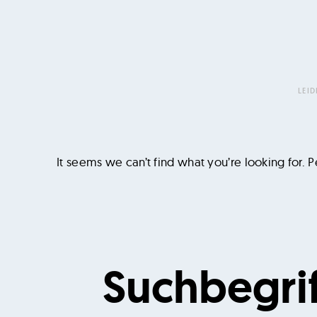
u
h
u
n
d
LEI
d
e
r
It seems we can’t find what you’re looking for. 
R
a
u
m
Suchen
d
nach:
e