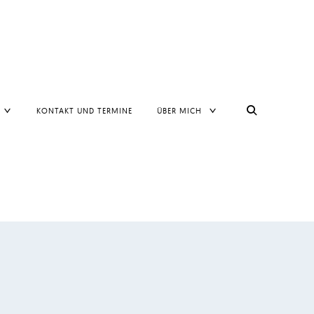
TOGGLE
TOGGLE
KONTAKT UND TERMINE
ÜBER MICH
CHILD
CHILD
MENU
MENU