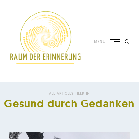
Skip
to
content
MENU
C
h
ALL ARTICLES FILED IN
i
Gesund durch Gedanken
y
u
h
u