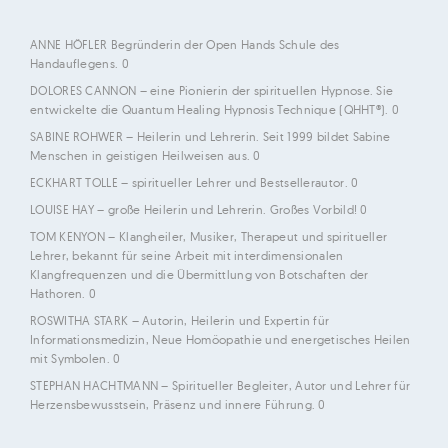
ANNE HÖFLER
Begründerin der Open Hands Schule des
Handauflegens. 0
DOLORES CANNON
– eine Pionierin der spirituellen Hypnose. Sie
entwickelte die Quantum Healing Hypnosis Technique (QHHT®). 0
SABINE ROHWER
– Heilerin und Lehrerin. Seit 1999 bildet Sabine
Menschen in geistigen Heilweisen aus. 0
ECKHART TOLLE
– spiritueller Lehrer und Bestsellerautor. 0
LOUISE HAY
– große Heilerin und Lehrerin. Großes Vorbild! 0
TOM KENYON
– Klangheiler, Musiker, Therapeut und spiritueller
Lehrer, bekannt für seine Arbeit mit interdimensionalen
Klangfrequenzen und die Übermittlung von Botschaften der
Hathoren. 0
ROSWITHA STARK
– Autorin, Heilerin und Expertin für
Informationsmedizin, Neue Homöopathie und energetisches Heilen
mit Symbolen. 0
STEPHAN HACHTMANN
– Spiritueller Begleiter, Autor und Lehrer für
Herzensbewusstsein, Präsenz und innere Führung. 0