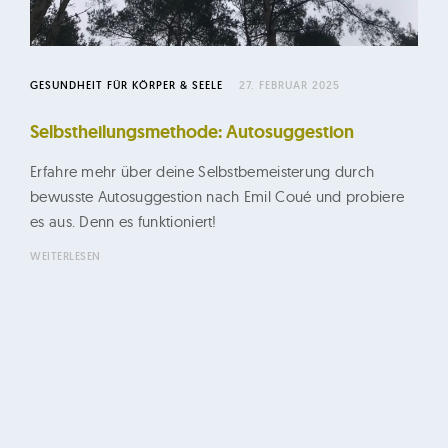
n
e
r
GESUNDHEIT FÜR KÖRPER & SEELE
27. FEBRUAR 2025
u
n
Selbstheilungsmethode: Autosuggestion
g
Erfahre mehr über deine Selbstbemeisterung durch
bewusste Autosuggestion nach Emil Coué und probiere
es aus. Denn es funktioniert!
WEITERLESEN