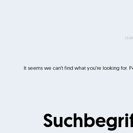
u
h
u
n
d
LEI
d
e
r
It seems we can’t find what you’re looking for. 
R
a
u
m
Suchen
d
nach:
e