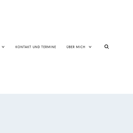
TOGGLE
TOGGLE
KONTAKT UND TERMINE
ÜBER MICH
CHILD
CHILD
MENU
MENU