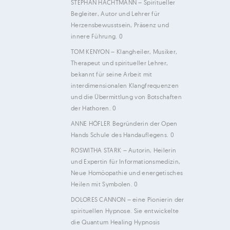
STEPHAN HACHTMANN
– Spiritueller
Begleiter, Autor und Lehrer für
Herzensbewusstsein, Präsenz und
innere Führung. 0
TOM KENYON
– Klangheiler, Musiker,
Therapeut und spiritueller Lehrer,
bekannt für seine Arbeit mit
interdimensionalen Klangfrequenzen
und die Übermittlung von Botschaften
der Hathoren. 0
ANNE HÖFLER
Begründerin der Open
Hands Schule des Handauflegens. 0
ROSWITHA STARK
– Autorin, Heilerin
und Expertin für Informationsmedizin,
Neue Homöopathie und energetisches
Heilen mit Symbolen. 0
DOLORES CANNON
– eine Pionierin der
spirituellen Hypnose. Sie entwickelte
die Quantum Healing Hypnosis