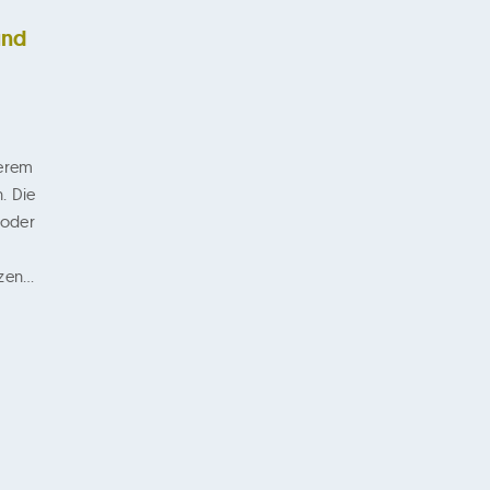
und
serem
. Die
 oder
nzen…