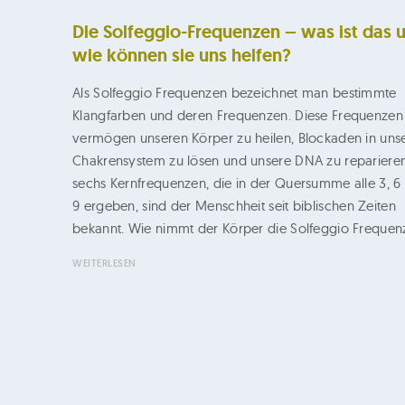
r
Die Solfeggio-Frequenzen – was ist das 
E
wie können sie uns helfen?
r
Als Solfeggio Frequenzen bezeichnet man bestimmte
i
Klangfarben und deren Frequenzen. Diese Frequenzen
n
vermögen unseren Körper zu heilen, Blockaden in un
n
Chakrensystem zu lösen und unsere DNA zu reparieren
sechs Kernfrequenzen, die in der Quersumme alle 3, 6
e
9 ergeben, sind der Menschheit seit biblischen Zeiten
r
bekannt. Wie nimmt der Körper die Solfeggio Freque
u
WEITERLESEN
n
g