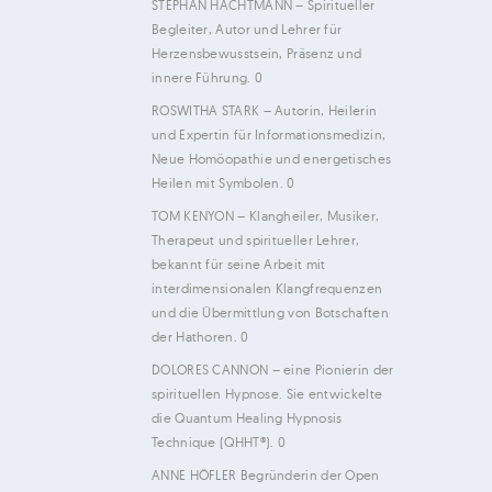
STEPHAN HACHTMANN
– Spiritueller
Begleiter, Autor und Lehrer für
Herzensbewusstsein, Präsenz und
innere Führung. 0
ROSWITHA STARK
– Autorin, Heilerin
und Expertin für Informationsmedizin,
Neue Homöopathie und energetisches
Heilen mit Symbolen. 0
TOM KENYON
– Klangheiler, Musiker,
Therapeut und spiritueller Lehrer,
bekannt für seine Arbeit mit
interdimensionalen Klangfrequenzen
und die Übermittlung von Botschaften
der Hathoren. 0
DOLORES CANNON
– eine Pionierin der
spirituellen Hypnose. Sie entwickelte
die Quantum Healing Hypnosis
Technique (QHHT®). 0
ANNE HÖFLER
Begründerin der Open