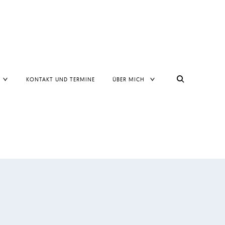
TOGGLE
TOGGLE
KONTAKT UND TERMINE
ÜBER MICH
CHILD
CHILD
MENU
MENU