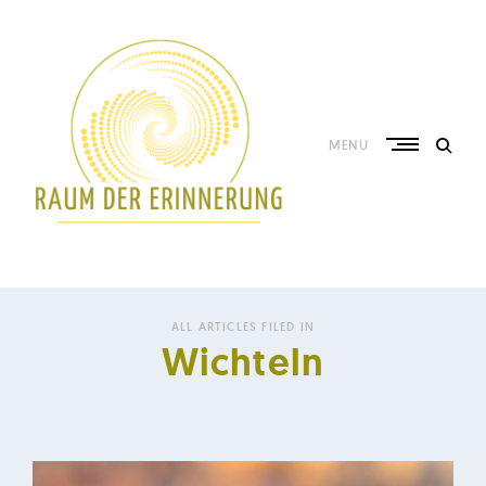
Skip
to
content
MENU
C
h
ALL ARTICLES FILED IN
i
Wichteln
y
u
h
u