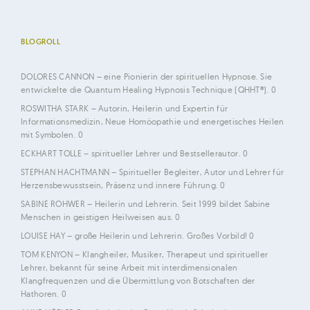
BLOGROLL
DOLORES CANNON
– eine Pionierin der spirituellen Hypnose. Sie
entwickelte die Quantum Healing Hypnosis Technique (QHHT®). 0
ROSWITHA STARK
– Autorin, Heilerin und Expertin für
Informationsmedizin, Neue Homöopathie und energetisches Heilen
mit Symbolen. 0
ECKHART TOLLE
– spiritueller Lehrer und Bestsellerautor. 0
STEPHAN HACHTMANN
– Spiritueller Begleiter, Autor und Lehrer für
Herzensbewusstsein, Präsenz und innere Führung. 0
SABINE ROHWER
– Heilerin und Lehrerin. Seit 1999 bildet Sabine
Menschen in geistigen Heilweisen aus. 0
LOUISE HAY
– große Heilerin und Lehrerin. Großes Vorbild! 0
TOM KENYON
– Klangheiler, Musiker, Therapeut und spiritueller
Lehrer, bekannt für seine Arbeit mit interdimensionalen
Klangfrequenzen und die Übermittlung von Botschaften der
Hathoren. 0