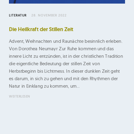
n
e
LITERATUR
28. NOVEMBER 2022
r
u
Die Heilkraft der Stillen Zeit
n
Advent, Weihnachten und Raunächte besinnlich erleben.
g
Von Dorothea Neumayr Zur Ruhe kommen und das
innere Licht zu entzünden, ist in der christlichen Tradition
die eigentliche Bedeutung der stillen Zeit von
Herbstbeginn bis Lichtmess. In dieser dunklen Zeit geht
es darum, in sich zu gehen und mit den Rhythmen der
Natur in Einklang zu kommen, um…
WEITERLESEN