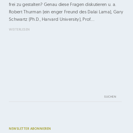
n
frei zu gestalten? Genau diese Fragen diskutieren u. a.
e
Robert Thurman (ein enger Freund des Dalai Lama), Gary
r
Schwartz (Ph.D., Harvard University), Prof.…
u
WEITERLESEN
n
g
Suchen
nach:
NEWSLETTER ABONNIEREN