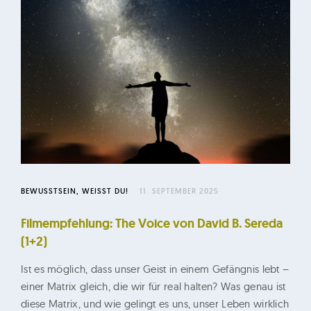
n
d
d
e
r
R
a
u
m
d
BEWUSSTSEIN
WEISST DU!
11. SEPTEMBER 2025
e
r
Filmempfehlung: The Voice von David B. Sereda
E
(1+2)
r
Ist es möglich, dass unser Geist in einem Gefängnis lebt –
i
einer Matrix gleich, die wir für real halten? Was genau ist
n
diese Matrix, und wie gelingt es uns, unser Leben wirklich