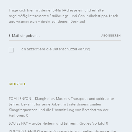
Trage dich hier mit deiner E-Mail-Adresse ein und erhalte
regelmäßig interessante Ernährungs- und Gesundheitstipps, frisch
und vitaminreich – direkt auf deinen Desktop!
Ich akzeptiere die Datenschutzerklärung
BLOGROLL
TOM KENYON
– Klangheiler, Musiker, Therapeut und spiritueller
Lehrer, bekannt für seine Arbeit mit interdimensionalen
Klangfrequenzen und die Übermittlung von Botschaften der
Hathoren. 0
LOUISE HAY
– große Heilerin und Lehrerin. Großes Vorbild! 0
DOLORES CANNON
– eine Pionierin der spirituellen Hypnose. Sie